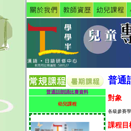
普通
普通話朗誦比賽資料
對象
幼兒課程
各級參賽
課程目